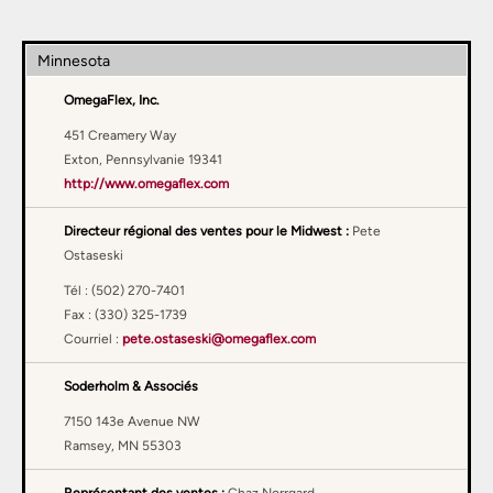
Minnesota
OmegaFlex, Inc.
451 Creamery Way
Exton, Pennsylvanie 19341
http://www.omegaflex.com
Directeur régional des ventes pour le Midwest :
Pete
Ostaseski
Tél : (502) 270-7401
Fax : (330) 325-1739
Courriel :
pete.ostaseski@omegaflex.com
Soderholm & Associés
7150 143e Avenue NW
Ramsey, MN 55303