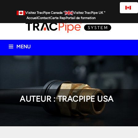
Visitez TracPipe Canada "
Visitez TracPipe UK "
Accueil
Contact
Carte Rep
Portail de formation
MENU
Produits de tuyauterie de gaz
Informations techniques
Commercial
Résidentiel
Ressources spécifiques
FAQ
Actualités
AUTEUR : TRACPIPE USA