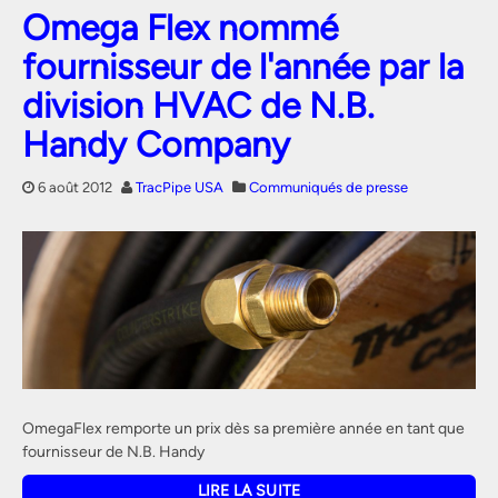
Omega Flex nommé
fournisseur de l'année par la
division HVAC de N.B.
Handy Company
6 août 2012
TracPipe USA
Communiqués de presse
OmegaFlex remporte un prix dès sa première année en tant que
fournisseur de N.B. Handy
LIRE LA SUITE