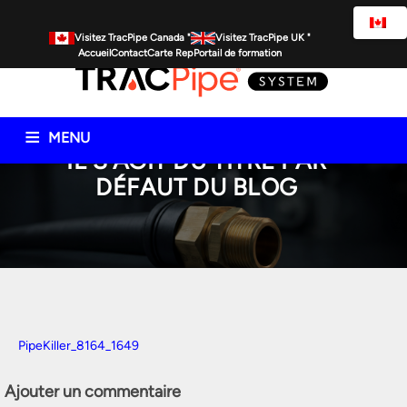
Visitez TracPipe Canada "
Visitez TracPipe UK "
Accueil
Contact
Carte Rep
Portail de formation
MENU
IL S'AGIT DU TITRE PAR
DÉFAUT DU BLOG
Produits de tuyauterie de gaz
Informations techniques
Commercial
Résidentiel
Ressources spécifiques
FAQ
Actualités
PipeKiller_8164_1649
Ajouter un commentaire