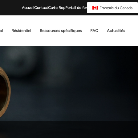
Français du Canada
Accueil
Contact
Carte Rep
Portail de formation
al
Résidentiel
Ressources spécifiques
FAQ
Actualités