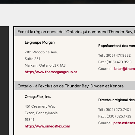
Exclut la région ouest de l'Ontario qui comprend Thunder Bay,
Le groupe Morgan
Représentant des ven
7181 Woodbine Ave.
Tél :
(905) 477.9332
Suite 231
Fax :
(905) 470.9513
Markam, Ontario L3R 1A3
Courriel :
brian@them
http://www.themorgangroup.ca
Ontario - à l'exclusion de Thunder Bay, Dryden et Kenora
OmegaFlex, Inc.
Directeur régional des
451 Creamery Way
Tél : (502) 270.7401
Exton, Pennsylvanie
Fax : (330) 325.1739
19341
Courriel :
pete.ostase
http://www.omegaflex.com