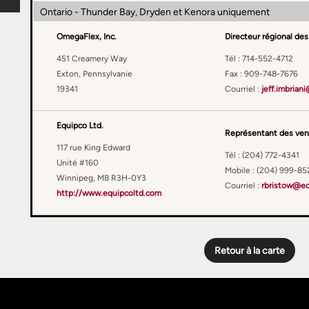
Ontario - Thunder Bay, Dryden et Kenora uniquement
OmegaFlex, Inc.
Directeur régional des 
451 Creamery Way
Tél :
714-552-4712
Exton, Pennsylvanie
Fax :
909-748-7676
19341
Courriel :
jeff.imbrian
Equipco Ltd.
Représentant des ven
117 rue King Edward
Tél :
(204) 772-4341
Unité #160
Mobile : (204) 999-85
Winnipeg, MB R3H-0Y3
Courriel :
rbristow@eq
http://www.equipcoltd.com
Retour à la carte