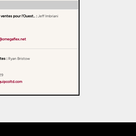
ventes pour l'Ouest.. :
Jeff Imbriani
i@omegaflex.net
tes :
Ryan Bristow
29
uipcoltd.com