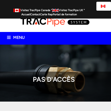
Visitez TracPipe Canada "
Visitez TracPipe UK "
Accueil
Contact
Carte Rep
Portail de formation
MENU
Produits de tuyauterie de gaz
Informations techniques
Commercial
Résidentiel
Ressources spécifiques
FAQ
Actualités
PAS D'ACCÈS