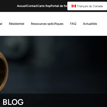
Français du Canada
Accueil
Contact
Carte Rep
Portail de formation
al
Résidentiel
Ressources spécifiques
FAQ
Actualités
U BLOG